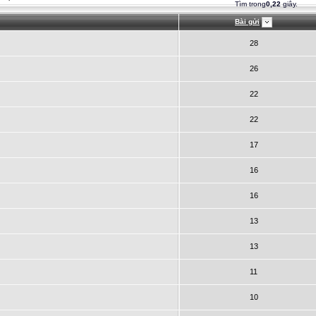
Tìm trong
0,22
giây.
Bài gửi
28
26
22
22
17
16
16
13
13
11
10