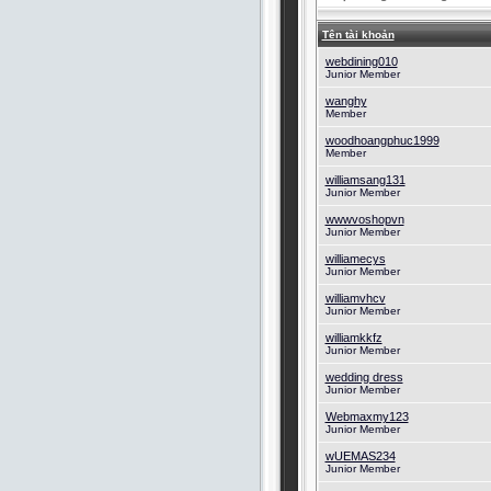
Tên tài khoản
webdining010
Junior Member
wanghy
Member
woodhoangphuc1999
Member
williamsang131
Junior Member
wwwvoshopvn
Junior Member
williamecys
Junior Member
williamvhcv
Junior Member
williamkkfz
Junior Member
wedding dress
Junior Member
Webmaxmy123
Junior Member
wUEMAS234
Junior Member