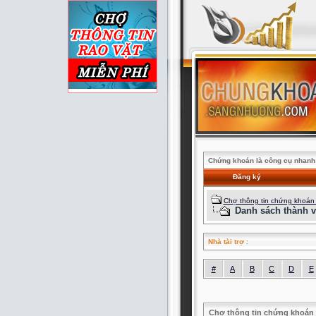
Chứng khoán là công cụ nhanh 
Đăng ký
Chợ thông tin chứng khoán
Danh sách thành v
Nhà tài trợ
:
#
A
B
C
D
E
Chợ thông tin chứng khoán 