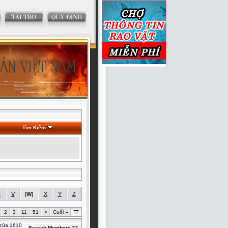
Tìm Kiếm
U
V
[
W
]
X
Y
Z
2
3
11
51
>
Cuối
»
 của 1610
Search Members