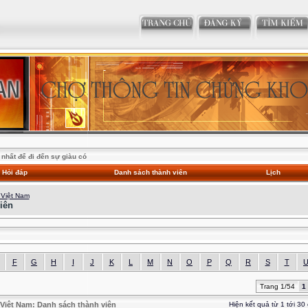
nhất để đi đến sự giàu có
Hỏi đáp
Danh sách thành viên
Lịch
 Việt Nam
iên
F
G
H
I
J
K
L
M
N
O
P
Q
R
S
T
Trang 1/54
1
Việt Nam: Danh sách thành viên
Hiện kết quả từ 1 tới 30