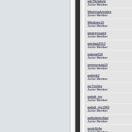
win79clubvip
Junior Member
WeennaAnnobre
Junior Member
Windows10
Junior Member
weareyouare
Junior Member
wixdata2013
Junior Member
waixee016
Junior Member
wmmurguia10
Junior Member
webmb2
Junior Member
wc7oshiro
Junior Member
webdt_my
Junior Member
webdt_my1993
Junior Member
websiteprofast
Junior Member
wsdcftzfw
Junior Member