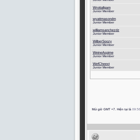
Wrottallgam
Junior Member
wyattmasondm
Junior Member
williamsanchezdz
Junior Member
WilberSoozy
Junior Member
WeineAspime
Junior Member
WefCheext
Junior Member
Múi giờ GMT +7. Hiện tại là
09:5