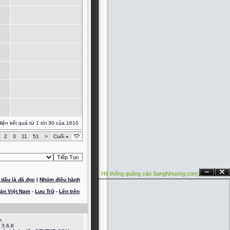
iện kết quả từ 1 tới 30 của 1610
2
3
11
51
>
Cuối
»
Hệ thống quảng cáo SangNhuong.com;
Ẩn
Đóng
dấu là đã đọc
|
Nhóm điều hành
oán Việt Nam
-
Lưu Trữ
-
Lên trên
m
 3.6.8