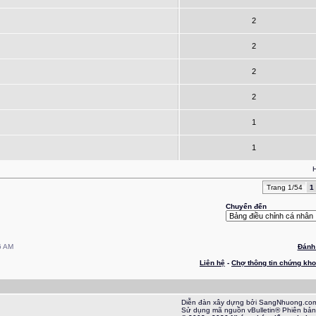
2
2
2
2
1
1
H
Trang 1/54
1
Chuyển đến
6 AM
Đánh 
Liên hệ
-
Chợ thông tin chứng kh
Diễn đàn xây dựng bởi SangNhuong.co
Sử dụng mã nguồn vBulletin® Phiên bản