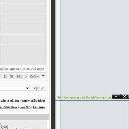
iện kết quả từ 1 tới 30 của 4062
3
11
51
101
>
Cuối
»
Hệ thống quảng cáo SangNhuong.com;
Ẩn
Đóng
dấu là đã đọc
|
Nhóm điều hành
oán Việt Nam
-
Lưu Trữ
-
Lên trên
m
 3.6.8