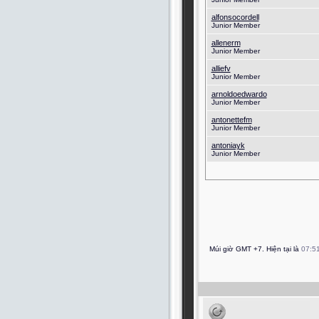
alfonsocordell
Junior Member
allenerm
Junior Member
alliefv
Junior Member
arnoldoedwardo
Junior Member
antonettefm
Junior Member
antoniayk
Junior Member
Múi giờ GMT +7. Hiện tại là
07:5