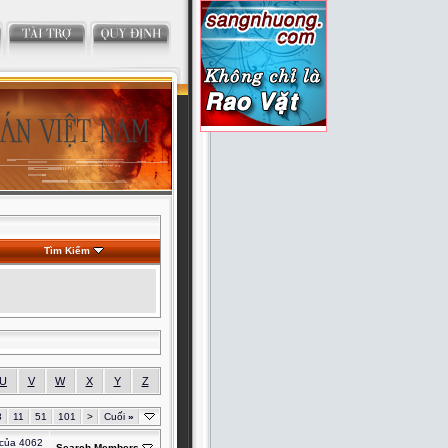
Tìm Kiếm
U
V
W
X
Y
Z
3
11
51
101
>
Cuối
»
 của 4062
Search Members