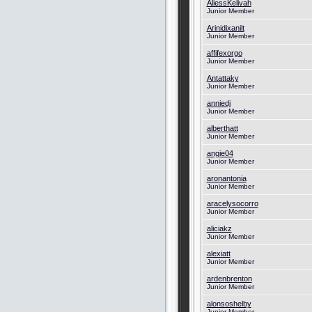
AliessKelivah
Junior Member
Arinidixanilt
Junior Member
affifexorgo
Junior Member
Antattaky
Junior Member
anniedj
Junior Member
alberthatt
Junior Member
angie04
Junior Member
aronantonia
Junior Member
aracelysocorro
Junior Member
aliciakz
Junior Member
alexiatt
Junior Member
ardenbrenton
Junior Member
alonsoshelby
Junior Member