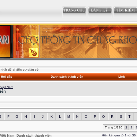
nhất để đi đến sự giàu có
Hỏi đáp
Danh sách thành viên
Lịch
 Việt Nam
iên
E
F
G
H
I
J
K
L
M
N
O
P
Q
R
S
T
Trang 1/136
1
2
Việt Nam: Danh sách thành viên
Hiện kết quả từ 1 tới 30