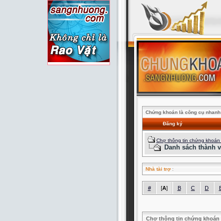
Chứng khoán là công cụ nhanh 
Đăng ký
Chợ thông tin chứng khoán
Danh sách thành v
Nhà tài trợ
:
#
[
A
]
B
C
D
Chợ thông tin chứng khoán 