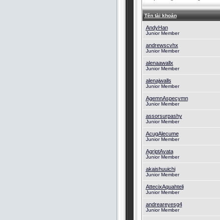
Tên tài khoản
AndyHan
Junior Member
andrewscvhx
Junior Member
alenaawallx
Junior Member
alenajwalls
Junior Member
AgemnAspecymn
Junior Member
assorsurpashy
Junior Member
AcugAlecume
Junior Member
AgriptAvata
Junior Member
akaishuuichi
Junior Member
AttecixAquahteli
Junior Member
andreareyesg4
Junior Member