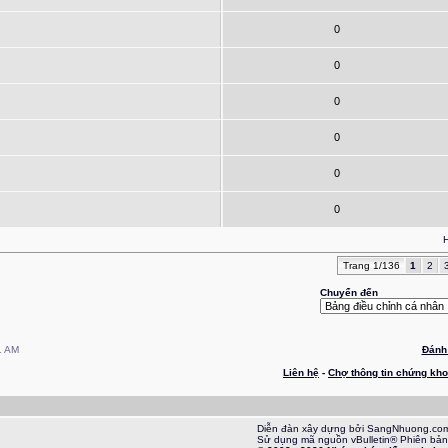
0
0
0
0
0
0
H
Trang 1/136
1
2
Chuyển đến
1 AM
Đánh 
Liên hệ
-
Chợ thông tin chứng kh
Diễn đàn xây dựng bởi SangNhuong.co
Sử dụng mã nguồn vBulletin® Phiên bản