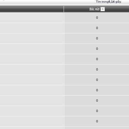
Tìm trong
0,14
giây.
Bài gửi
0
0
0
0
0
0
0
0
0
0
0