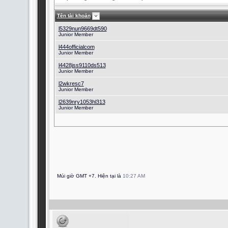
Tên tài khoản
l5329nun9669dt590
Junior Member
l444officialcom
Junior Member
l4428jss9110ds513
Junior Member
l2wkresc7
Junior Member
l2639nry1053hl313
Junior Member
Múi giờ GMT +7. Hiện tại là
10:27 AM