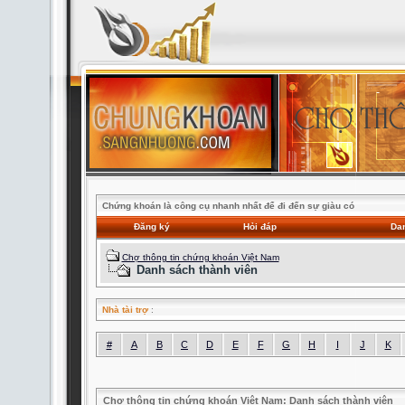
Chứng khoán là công cụ nhanh nhất để đi đến sự giàu có
Đăng ký
Hỏi đáp
Dan
Chợ thông tin chứng khoán Việt Nam
Danh sách thành viên
Nhà tài trợ
:
#
A
B
C
D
E
F
G
H
I
J
K
Chợ thông tin chứng khoán Việt Nam: Danh sách thành viên