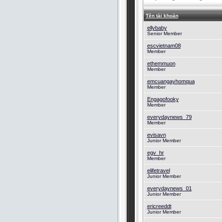
Tên tài khoản
ellybaby
Senior Member
escvietnam08
Member
ethemmuon
Member
emcuangayhomqua
Member
Engagofooky
Member
everydaynews_79
Member
evisavn
Junior Member
egv_hr
Member
elifetravel
Junior Member
everydaynews_01
Junior Member
ericreeddt
Junior Member