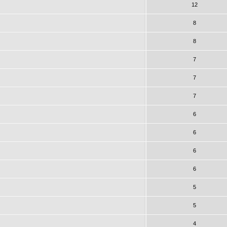
12
8
8
7
7
7
6
6
6
6
5
5
4