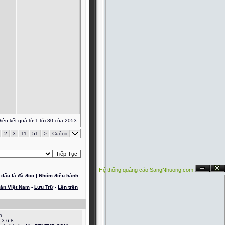
iện kết quả từ 1 tới 30 của 2053
2
3
11
51
>
Cuối
»
Hệ thống quảng cáo SangNhuong.com;
Ẩn
Đóng
dấu là đã đọc
|
Nhóm điều hành
oán Việt Nam
-
Lưu Trữ
-
Lên trên
m
 3.6.8