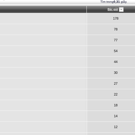
Tìm trong
0,31
giây.
Bài gửi
178
78
77
54
44
30
27
22
18
14
12