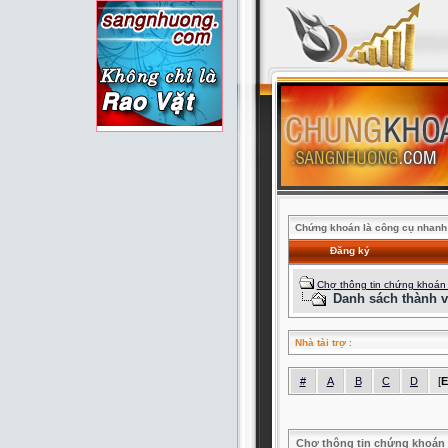
Chứng khoán là công cụ nhanh 
Đăng ký
Chợ thông tin chứng khoán
Danh sách thành v
Nhà tài trợ
:
#
A
B
C
D
[
E
Chợ thông tin chứng khoán 