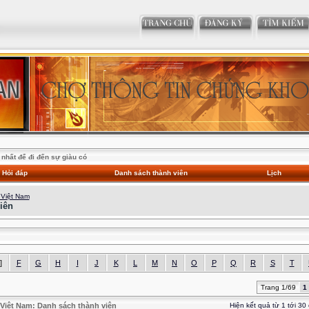
nhất để đi đến sự giàu có
Hỏi đáp
Danh sách thành viên
Lịch
 Việt Nam
iên
]
F
G
H
I
J
K
L
M
N
O
P
Q
R
S
T
Trang 1/69
1
Việt Nam: Danh sách thành viên
Hiện kết quả từ 1 tới 30