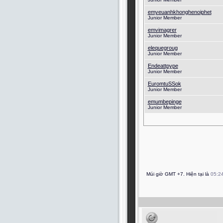
emyeuanhkhonghenoiphet
Junior Member
emvimagrer
Junior Member
elequegroug
Junior Member
Endeattpype
Junior Member
EuromtuSSok
Junior Member
emumbepinge
Junior Member
Múi giờ GMT +7. Hiện tại là
05:2