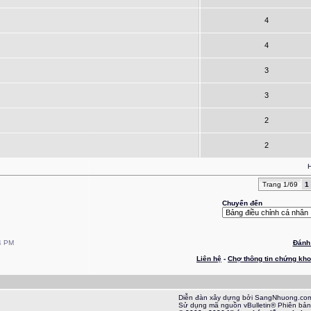
4
4
3
3
2
2
H
Trang 1/69
1
Chuyển đến
4 PM
Đánh 
Liên hệ
-
Chợ thông tin chứng kh
Diễn đàn xây dựng bởi SangNhuong.co
Sử dụng mã nguồn vBulletin® Phiên bản