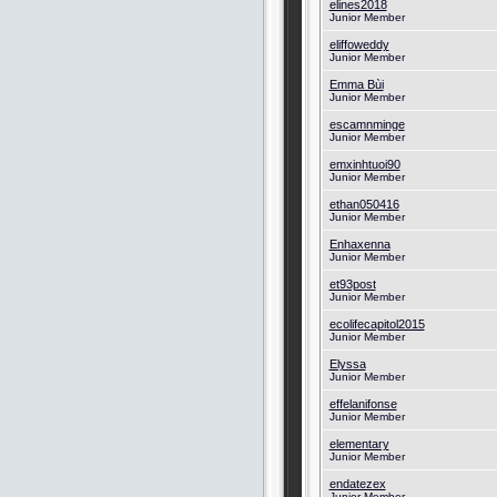
elines2018
Junior Member
eliffoweddy
Junior Member
Emma Bùi
Junior Member
escamnminge
Junior Member
emxinhtuoi90
Junior Member
ethan050416
Junior Member
Enhaxenna
Junior Member
et93post
Junior Member
ecolifecapitol2015
Junior Member
Elyssa
Junior Member
effelanifonse
Junior Member
elementary
Junior Member
endatezex
Junior Member