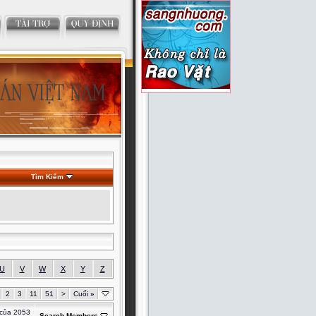
Tìm Kiếm
U
V
W
X
Y
Z
2
3
11
51
>
Cuối
»
 của 2053
Search Members