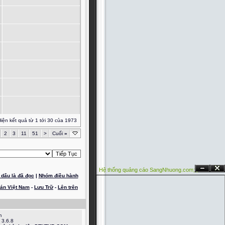
iện kết quả từ 1 tới 30 của 1973
2
3
11
51
>
Cuối
»
Hệ thống quảng cáo SangNhuong.com;
Ẩn
Đóng
dấu là đã đọc
|
Nhóm điều hành
oán Việt Nam
-
Lưu Trữ
-
Lên trên
m
 3.6.8