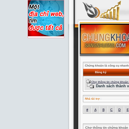
Chứng khoán là công cụ nhanh 
Đăng ký
Chợ thông tin chứng khoán
Danh sách thành v
Nhà tài trợ
:
#
A
B
C
D
E
Chợ thông tin chứng khoán 