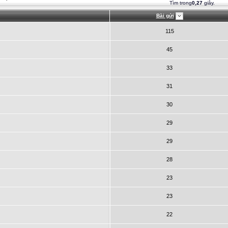
Tìm trong
0,27
giây.
Bài gửi
115
45
33
31
30
29
29
28
23
23
22