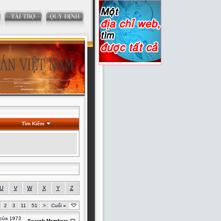
Tìm Kiếm
U
V
W
X
Y
Z
2
3
11
51
>
Cuối
»
 của 1973
Search Members