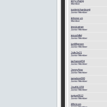
jerry.chang
Member
justinrichardsonji
Junior Member
jinhone-vn
Member
jessicatran
Junior Member
jesushillel
Junior Member
jun88green
Junior Member
Juliv2e21
Junior Member
jachanoi434
Junior Member
JennyNgo
Junior Member
jamebon000
Junior Member
JouKtLi159
Junior Member
junjun0512
Junior Member
j88clcom
Junior Member