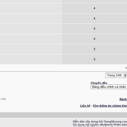
4
4
4
4
3
3
H
Trang 1/66
1
Chuyển đến
3 PM
Đánh 
Liên hệ
-
Chợ thông tin chứng kh
Diễn đàn xây dựng bởi SangNhuong.co
Sử dụng mã nguồn vBulletin® Phiên bản