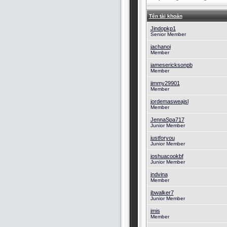
Tên tài khoản
Jindopkp1
Senior Member
jachanoi
Member
jamesericksonpb
Member
jimmy29901
Member
jordemasweajsl
Member
JennaSpa717
Junior Member
justforyou
Junior Member
joshuacookbf
Junior Member
jndvina
Member
jbwalker7
Junior Member
jmis
Member