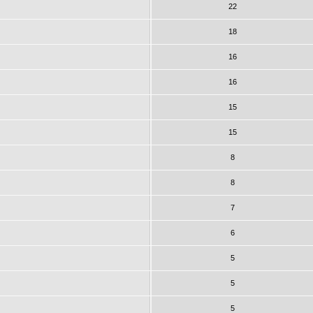
22
18
16
16
15
15
8
8
7
6
5
5
5