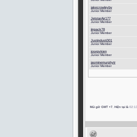
jakecrowleybv
Junior Member
JetstarAir177
Junior Member
jinpack78
Junior Member
Justindusti301
Junior Member
josepvkien
Junior Member
jasminemurphytr
Junior Member
Múi giờ GMT +7. Hiện tại là
02:1