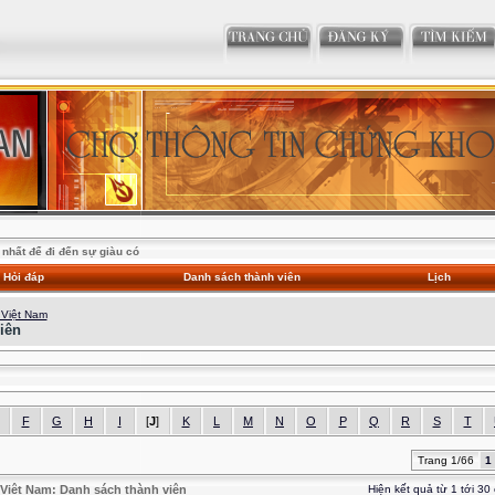
nhất để đi đến sự giàu có
Hỏi đáp
Danh sách thành viên
Lịch
 Việt Nam
iên
F
G
H
I
[
J
]
K
L
M
N
O
P
Q
R
S
T
Trang 1/66
1
Việt Nam: Danh sách thành viên
Hiện kết quả từ 1 tới 30