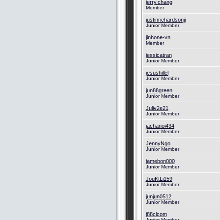
jerry.chang
Member
justinrichardsonji
Junior Member
jinhone-vn
Member
jessicatran
Junior Member
jesushillel
Junior Member
jun88green
Junior Member
Juliv2e21
Junior Member
jachanoi434
Junior Member
JennyNgo
Junior Member
jamebon000
Junior Member
JouKtLi159
Junior Member
junjun0512
Junior Member
j88clcom
Junior Member