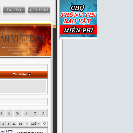
Tìm Kiếm
U
V
W
X
Y
Z
2
3
11
51
>
Cuối
»
 của 1973
Search Members