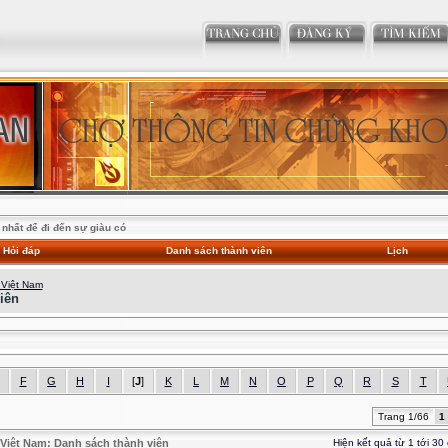
nhất để đi đến sự giàu có
Hỏi đáp
Danh sách thành viên
Lịch
 Việt Nam
iên
F
G
H
I
[
J
]
K
L
M
N
O
P
Q
R
S
T
Trang 1/66
1
Việt Nam: Danh sách thành viên
Hiện kết quả từ 1 tới 30