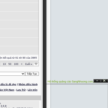
ện kết quả từ 61 tới 90 của 3965
5
13
53
103
>
Cuối
»
Hệ thống quảng cáo SangNhuong.com;
Ẩn
Đóng
dấu là đã đọc
|
Nhóm điều hành
oán Việt Nam
-
Lưu Trữ
-
Lên trên
m
 3.6.8