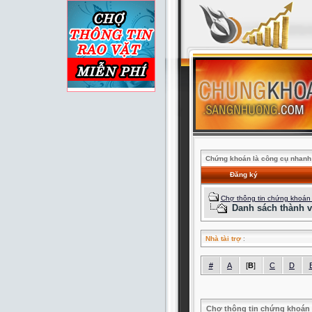
Chứng khoán là công cụ nhanh 
Đăng ký
Chợ thông tin chứng khoán
Danh sách thành v
Nhà tài trợ
:
#
A
[
B
]
C
D
Chợ thông tin chứng khoán 