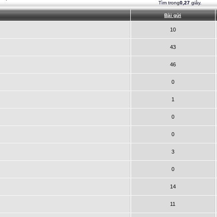
Tìm trong
0,27
giây.
Bài gửi
10
43
46
0
1
0
0
3
0
14
11