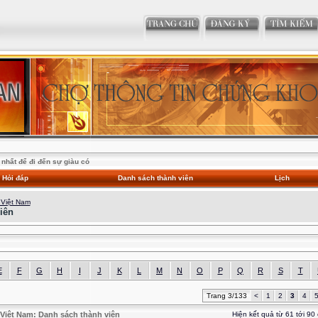
nhất để đi đến sự giàu có
Hỏi đáp
Danh sách thành viên
Lịch
 Việt Nam
iên
E
F
G
H
I
J
K
L
M
N
O
P
Q
R
S
T
Trang 3/133
<
1
2
3
4
Việt Nam: Danh sách thành viên
Hiện kết quả từ 61 tới 90