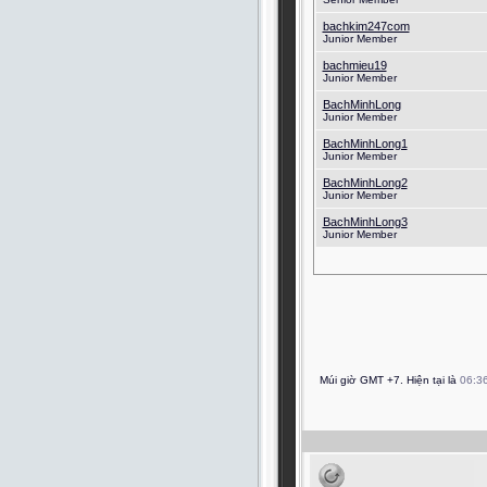
bachkim247com
Junior Member
bachmieu19
Junior Member
BachMinhLong
Junior Member
BachMinhLong1
Junior Member
BachMinhLong2
Junior Member
BachMinhLong3
Junior Member
Múi giờ GMT +7. Hiện tại là
06:3