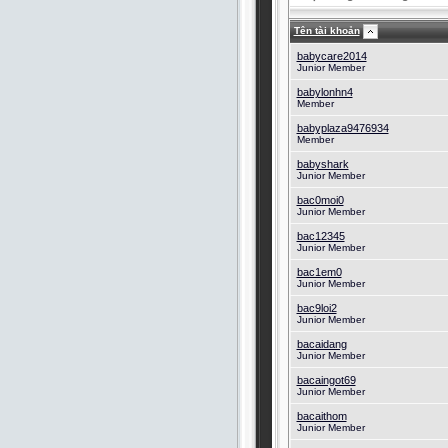
Tên tài khoản
babycare2014
Junior Member
babylonhn4
Member
babyplaza9476934
Member
babyshark
Junior Member
bac0moi0
Junior Member
bac12345
Junior Member
bac1em0
Junior Member
bac9loi2
Junior Member
bacaidang
Junior Member
bacaingot69
Junior Member
bacaithom
Junior Member