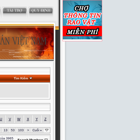
Tìm Kiếm
U
V
W
X
Y
Z
5
13
53
103
>
Cuối
»
 của 3965
Search Members