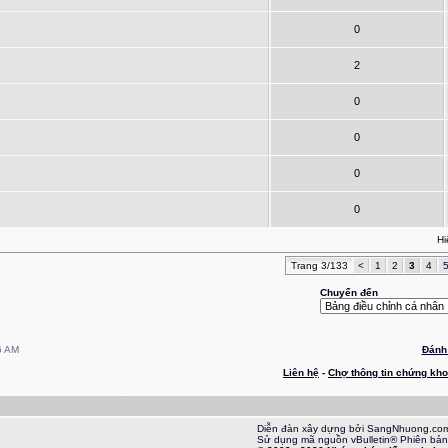
0
2
0
0
0
0
Hi
Trang 3/133
<
1
2
3
4
Chuyển đến
6 AM
Đánh 
Liên hệ
-
Chợ thông tin chứng kh
Diễn đàn xây dựng bởi SangNhuong.co
Sử dụng mã nguồn vBulletin® Phiên bản