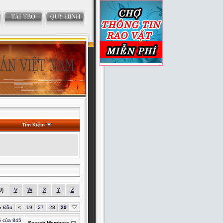
Tìm Kiếm
U
]
V
W
X
Y
Z
«
Đầu
<
19
27
28
29
5 của 845
Search Members