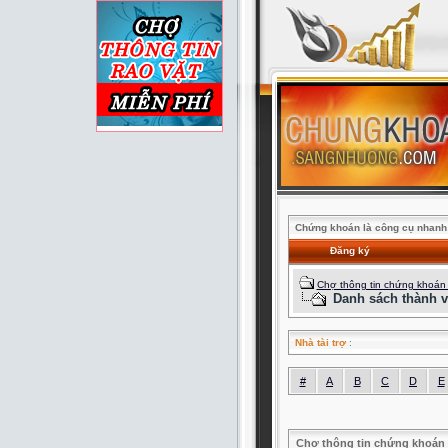
Chứng khoán là công cụ nhanh 
Đăng ký
Chợ thông tin chứng khoán
Danh sách thành v
Nhà tài trợ
:
#
A
B
C
D
E
Chợ thông tin chứng khoán 