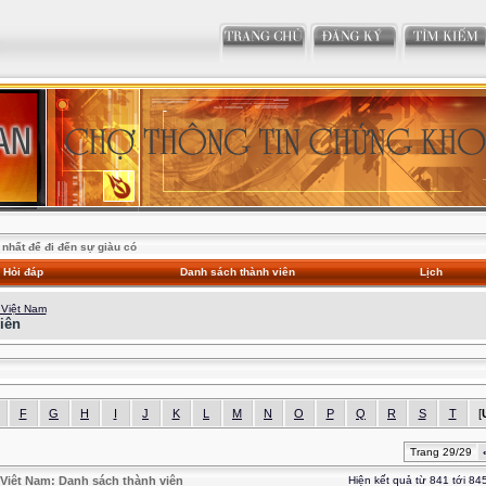
nhất để đi đến sự giàu có
Hỏi đáp
Danh sách thành viên
Lịch
 Việt Nam
iên
F
G
H
I
J
K
L
M
N
O
P
Q
R
S
T
[
Trang 29/29
Việt Nam: Danh sách thành viên
Hiện kết quả từ 841 tới 84