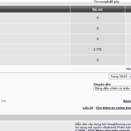
Tìm trong
0,40
giây.
Bài gửi
0
0
0
2.775
0
Hiệ
Trang 29/29
Chuyển đến
1 PM
Đánh 
Liên hệ
-
Chợ thông tin chứng kh
Diễn đàn xây dựng bởi SangNhuong.co
Sử dụng mã nguồn vBulletin® Phiên bản
© 2008 - 2026 Nhóm phát triển websit