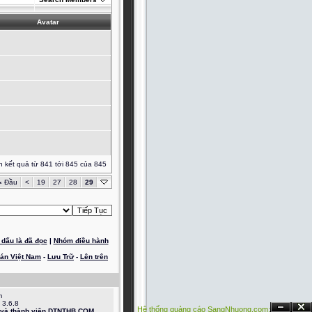
Avatar
n kết quả từ 841 tới 845 của 845
«
Đầu
<
19
27
28
29
dấu là đã đọc
|
Nhóm điều hành
oán Việt Nam
-
Lưu Trữ
-
Lên trên
m
 3.6.8
Hệ thống quảng cáo SangNhuong.com;
e và thành viên DTNTHB.COM.