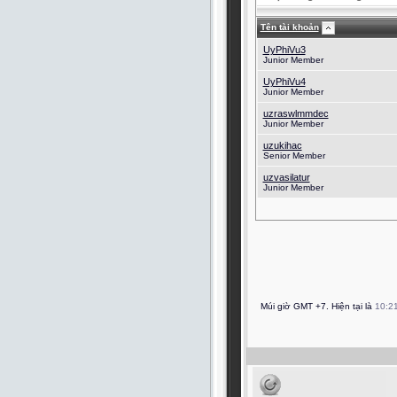
Tên tài khoản
UyPhiVu3
Junior Member
UyPhiVu4
Junior Member
uzraswlmmdec
Junior Member
uzukihac
Senior Member
uzvasilatur
Junior Member
Múi giờ GMT +7. Hiện tại là
10:2