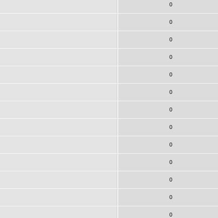
0
0
0
0
0
0
0
0
0
0
0
0
0