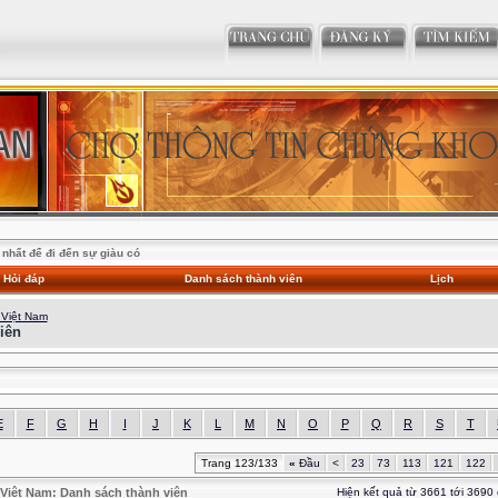
nhất để đi đến sự giàu có
Hỏi đáp
Danh sách thành viên
Lịch
 Việt Nam
iên
E
F
G
H
I
J
K
L
M
N
O
P
Q
R
S
T
Trang 123/133
«
Đầu
<
23
73
113
121
122
Việt Nam: Danh sách thành viên
Hiện kết quả từ 3661 tới 3690