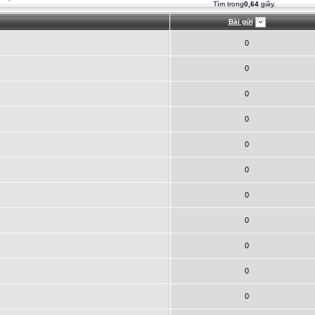
Tìm trong
0,64
giây.
Bài gửi
0
0
0
0
0
0
0
0
0
0
0