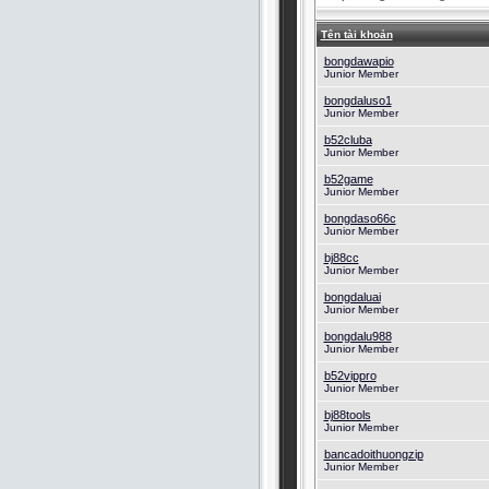
Tên tài khoản
bongdawapio
Junior Member
bongdaluso1
Junior Member
b52cluba
Junior Member
b52game
Junior Member
bongdaso66c
Junior Member
bj88cc
Junior Member
bongdaluai
Junior Member
bongdalu988
Junior Member
b52vippro
Junior Member
bj88tools
Junior Member
bancadoithuongzip
Junior Member