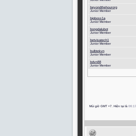
beyondthehourorg
Junior Member
bigboss1a
Junior Member
bongdalubot
Junior Member
betvisatech1
Junior Member
bulbtekvn
Junior Member
bdvn88
Junior Member
Múi giờ GMT +7. Hiện tại là
06:1