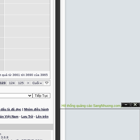
t quả từ 3661 tới 3690 của 3965
123
124
125
>
Cuối
»
Hệ thống quảng cáo SangNhuong.com;
Ẩn
Đóng
dấu là đã đọc
|
Nhóm điều hành
oán Việt Nam
-
Lưu Trữ
-
Lên trên
m
 3.6.8