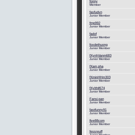
fonny
Member
fasfudvn
Junior Member
fmp992
Junior Member
fadof
Junior Member
foxdethuong
Junior Member
fXynhVanm683
Junior Member
fXam.pha
Junior Member
fXminHHm303
Junior Member
fXyIthif674
Junior Member
Fansi.pan
Junior Member
fastfunny91
Junior Member
five88com
Junior Member
fessreuff
Junior Member