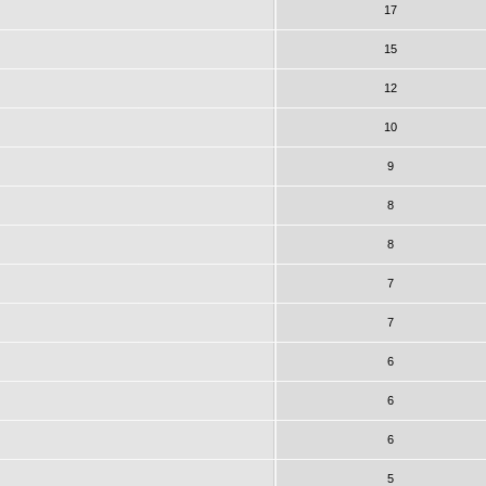
17
15
12
10
9
8
8
7
7
6
6
6
5