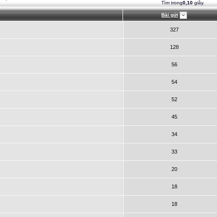
Tìm trong
0,10
giây.
Bài gửi
327
128
56
54
52
45
34
33
20
18
18