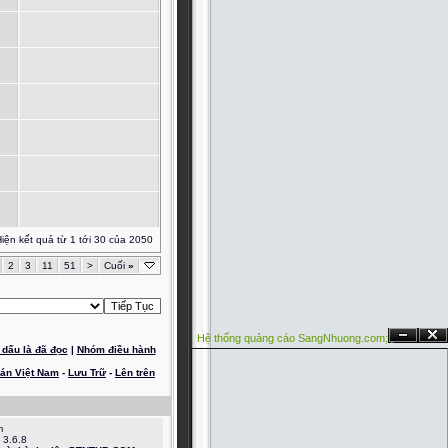
iện kết quả từ 1 tới 30 của 2050
2
3
11
51
>
Cuối
»
Hệ thống quảng cáo SangNhuong.com;
Ẩn
Đóng
dấu là đã đọc
|
Nhóm điều hành
oán Việt Nam
-
Lưu Trữ
-
Lên trên
m
 3.6.8