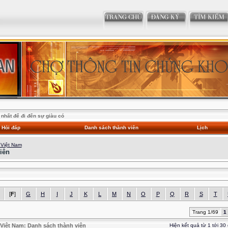
nhất để đi đến sự giàu có
Hỏi đáp
Danh sách thành viên
Lịch
 Việt Nam
iên
[
F
]
G
H
I
J
K
L
M
N
O
P
Q
R
S
T
Trang 1/69
1
Việt Nam: Danh sách thành viên
Hiện kết quả từ 1 tới 30