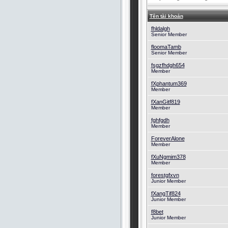
Tên tài khoản
fhldalgh
Senior Member
floomaTamb
Senior Member
fsgzfhdgh654
Member
fXphantum369
Member
fXanGitf819
Member
fghfgdh
Member
ForeverAlone
Member
fXuNgmim378
Member
forestgfxvn
Junior Member
fXangTif824
Junior Member
f8bet
Junior Member