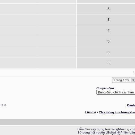
5
5
4
3
3
3
H
Trang 1/69
1
Chuyển đến
3 PM
Đánh 
Liên hệ
-
Chợ thông tin chứng kh
Diễn đàn xây dựng bởi SangNhuong.co
Sử dụng mã nguồn vBulletin® Phiên bản