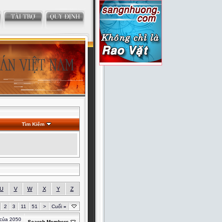
Tìm Kiếm
U
V
W
X
Y
Z
2
3
11
51
>
Cuối
»
 của 2050
Search Members