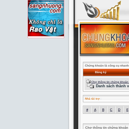
Chứng khoán là công cụ nhanh 
Đăng ký
Chợ thông tin chứng khoán
Danh sách thành v
Nhà tài trợ
:
#
A
B
C
D
E
Chợ thông tin chứng khoán 