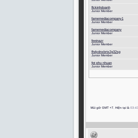
flckinhdoanh
Junior Member
famemediacompany1
Junior Member
famemediacompany
Junior Member
feeinazr
Junior Member
fhdydnxbrtx2g32sg
Junior Member
fpt phu nhuan
Junior Member
Múi giờ GMT +7. Hiện tại là
03:4