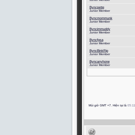
Byncpette
Junior Member
Byncmommunk
Junior Member
Byncimmuddy
Junior Member
Byncfgsa
Junior Member
ByncBinkRip
Junior Member
Byncanyhone
Junior Member
Múi giờ GMT +7. Hiện tại là
05:1