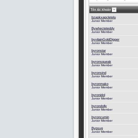
Tên tài khoản
bzapkxapcletelu
Junior Member
Bywhecteteddy
Junior Member
byvilainGoldDigger
Junior Member
byronstar
Junior Member
byronsqueak
Junior Member
byronsind
Junior Member
byronmako
Junior Member
byronidol
Junior Member
byrondolly
Junior Member
byroncumin
Junior Member
Bypsug
Junior Member