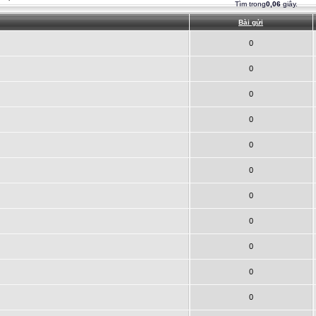
Tìm trong
0,06
giây.
Bài gửi
0
0
0
0
0
0
0
0
0
0
0