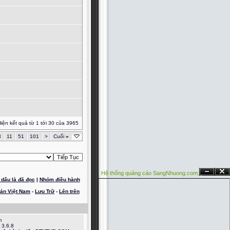
iện kết quả từ 1 tới 30 của 3965
3
11
51
101
>
Cuối
»
Hệ thống quảng cáo SangNhuong.com;
Ẩn
Đóng
dấu là đã đọc
|
Nhóm điều hành
oán Việt Nam
-
Lưu Trữ
-
Lên trên
m
 3.6.8