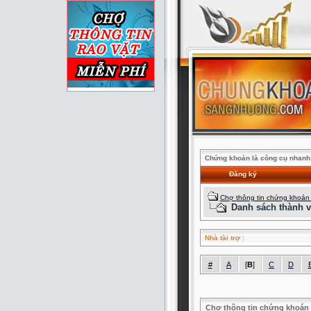
Chứng khoán là công cụ nhanh 
Đăng ký
Chợ thông tin chứng khoán
Danh sách thành v
Nhà tài trợ
:
#
A
[
B
]
C
D
Chợ thông tin chứng khoán 