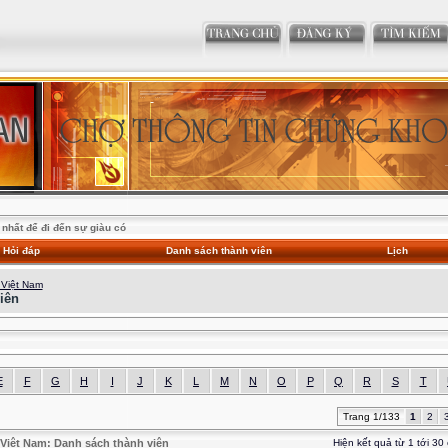
nhất để đi đến sự giàu có
Hỏi đáp
Danh sách thành viên
Lịch
 Việt Nam
iên
E
F
G
H
I
J
K
L
M
N
O
P
Q
R
S
T
Trang 1/133
1
2
Việt Nam: Danh sách thành viên
Hiện kết quả từ 1 tới 30