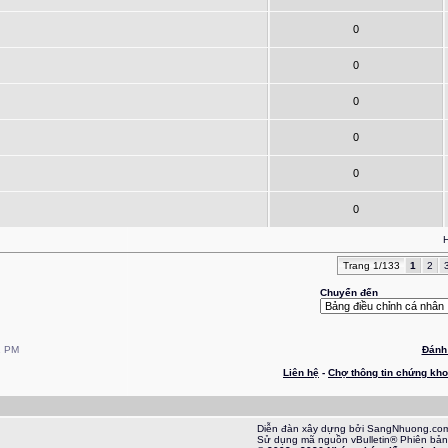
0
0
0
0
0
0
H
Trang 1/133
1
2
Chuyển đến
1 PM
Đánh 
Liên hệ
-
Chợ thông tin chứng kh
Diễn đàn xây dựng bởi SangNhuong.co
Sử dụng mã nguồn vBulletin® Phiên bản