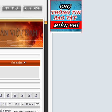
Tìm Kiếm
U
V
W
X
Y
Z
3
11
51
101
>
Cuối
»
 của 3965
Search Members