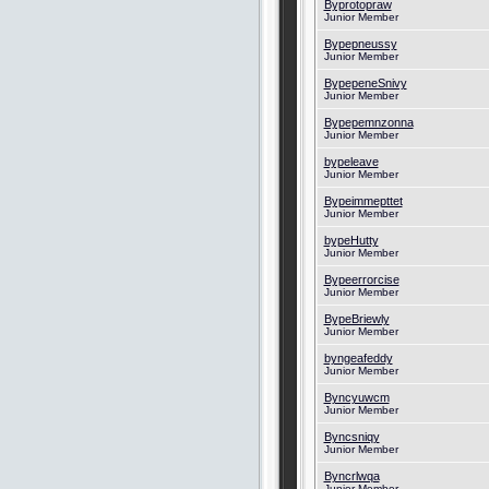
Byprotopraw
Junior Member
Bypepneussy
Junior Member
BypepeneSnivy
Junior Member
Bypepemnzonna
Junior Member
bypeleave
Junior Member
Bypeimmepttet
Junior Member
bypeHutty
Junior Member
Bypeerrorcise
Junior Member
BypeBriewly
Junior Member
byngeafeddy
Junior Member
Byncyuwcm
Junior Member
Byncsniqy
Junior Member
Byncrlwqa
Junior Member