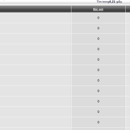
Tìm trong
0,21
giây.
Bài gửi
0
0
0
0
0
0
0
0
0
0
0