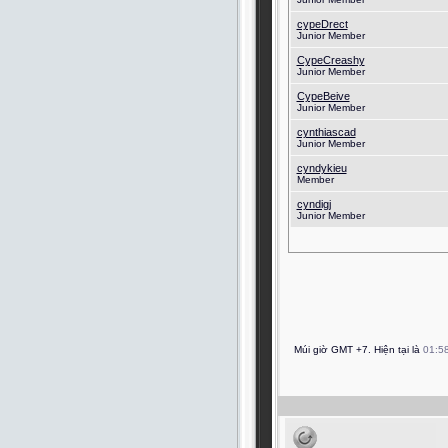
cypeDrect
Junior Member
CypeCreashy
Junior Member
CypeBeive
Junior Member
cynthiascad
Junior Member
cyndykieu
Member
cyndigj
Junior Member
Múi giờ GMT +7. Hiện tại là
01:5