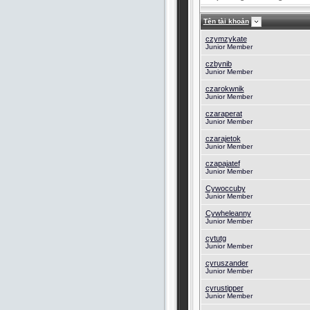
Tên tài khoản
czymzykate
Junior Member
czbynib
Junior Member
czarokwnik
Junior Member
czaraperat
Junior Member
czarajetok
Junior Member
czapajatef
Junior Member
Cywoccuby
Junior Member
Cywheleanny
Junior Member
cytutg
Junior Member
cyruszander
Junior Member
cyrustipper
Junior Member