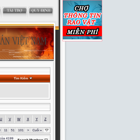
Tìm Kiếm
U
V
W
X
Y
Z
3
11
51
101
>
Cuối
»
 của 4199
Search Members