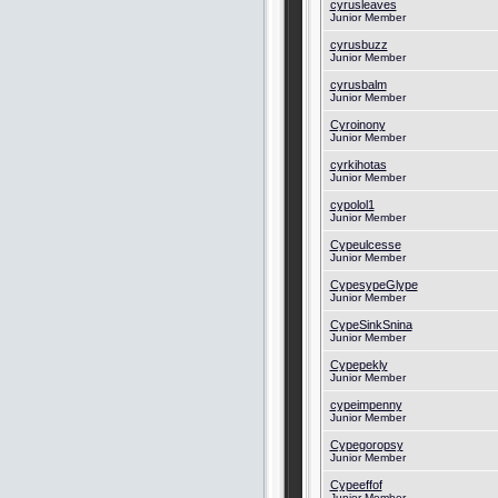
cyrusleaves
Junior Member
cyrusbuzz
Junior Member
cyrusbalm
Junior Member
Cyroinony
Junior Member
cyrkihotas
Junior Member
cypolol1
Junior Member
Cypeulcesse
Junior Member
CypesypeGlype
Junior Member
CypeSinkSnina
Junior Member
Cypepekly
Junior Member
cypeimpenny
Junior Member
Cypegoropsy
Junior Member
Cypeeffof
Junior Member