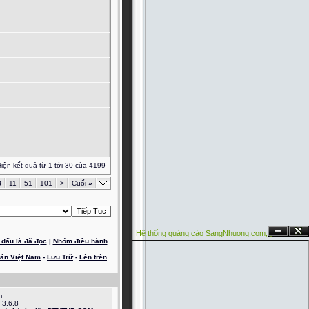
iện kết quả từ 1 tới 30 của 4199
3
11
51
101
>
Cuối
»
Hệ thống quảng cáo SangNhuong.com;
Ẩn
Đóng
dấu là đã đọc
|
Nhóm điều hành
oán Việt Nam
-
Lưu Trữ
-
Lên trên
m
 3.6.8