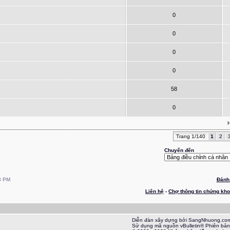
0
0
0
0
58
0
H
Trang 1/140
1
2
Chuyển đến
8 PM
Đánh 
Liên hệ
-
Chợ thông tin chứng kh
Diễn đàn xây dựng bởi SangNhuong.co
Sử dụng mã nguồn vBulletin® Phiên bản