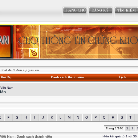
nhất để đi đến sự giàu có
Hỏi đáp
Danh sách thành viên
Lịch
 Việt Nam
iên
E
F
G
H
I
J
K
L
M
N
O
P
Q
R
S
T
Trang 1/140
1
2
Việt Nam: Danh sách thành viên
Hiện kết quả từ 1 tới 30