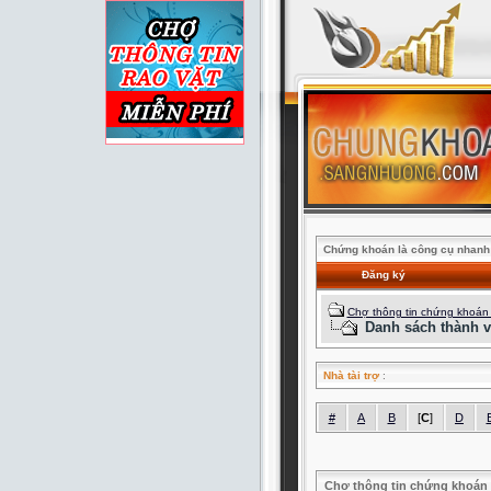
Chứng khoán là công cụ nhanh 
Đăng ký
Chợ thông tin chứng khoán
Danh sách thành v
Nhà tài trợ
:
#
A
B
[
C
]
D
Chợ thông tin chứng khoán 