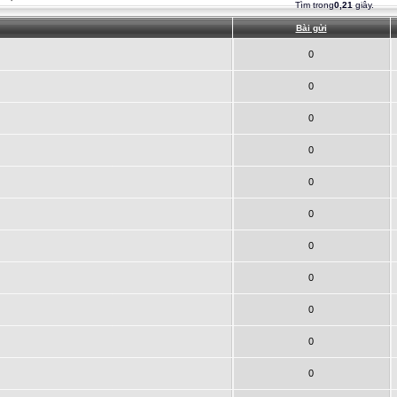
Tìm trong
0,21
giây.
Bài gửi
0
0
0
0
0
0
0
0
0
0
0