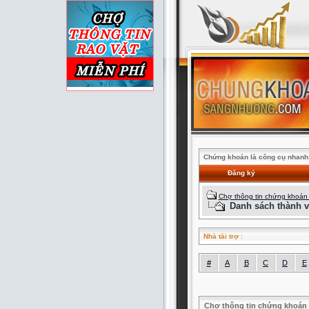
Chứng khoán là công cụ nhanh 
Đăng ký
Chợ thông tin chứng khoán
Danh sách thành v
Nhà tài trợ
:
#
A
B
C
D
E
Chợ thông tin chứng khoán 