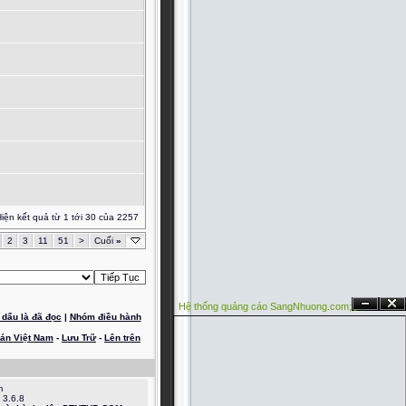
iện kết quả từ 1 tới 30 của 2257
2
3
11
51
>
Cuối
»
Hệ thống quảng cáo SangNhuong.com;
Ẩn
Đóng
dấu là đã đọc
|
Nhóm điều hành
oán Việt Nam
-
Lưu Trữ
-
Lên trên
m
 3.6.8