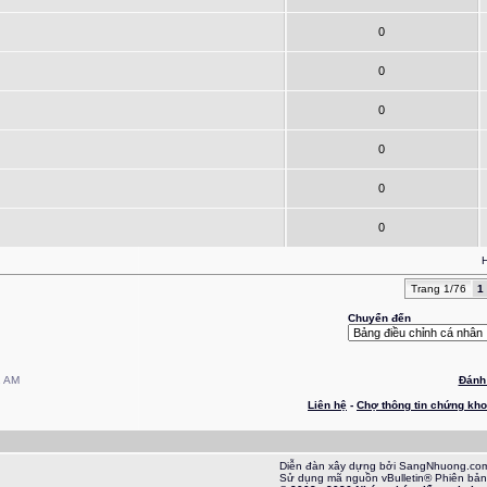
0
0
0
0
0
0
H
Trang 1/76
1
Chuyển đến
2 AM
Đánh 
Liên hệ
-
Chợ thông tin chứng kh
Diễn đàn xây dựng bởi SangNhuong.co
Sử dụng mã nguồn vBulletin® Phiên bản