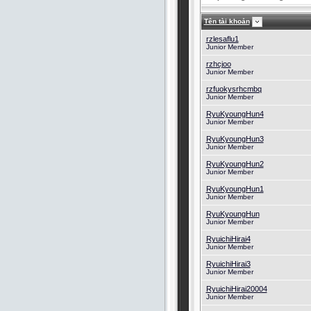
Tên tài khoản
rzlesaflu1
Junior Member
rzhcjoo
Junior Member
rzfuokysrhcmbq
Junior Member
RyuKyoungHun4
Junior Member
RyuKyoungHun3
Junior Member
RyuKyoungHun2
Junior Member
RyuKyoungHun1
Junior Member
RyuKyoungHun
Junior Member
RyuichiHirai4
Junior Member
RyuichiHirai3
Junior Member
RyuichiHirai20004
Junior Member