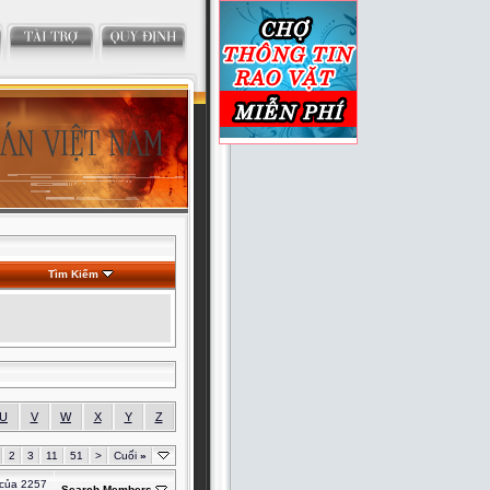
Tìm Kiếm
U
V
W
X
Y
Z
2
3
11
51
>
Cuối
»
 của 2257
Search Members