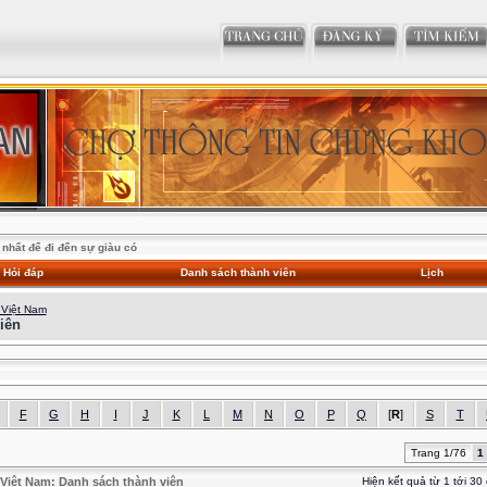
nhất để đi đến sự giàu có
Hỏi đáp
Danh sách thành viên
Lịch
 Việt Nam
iên
F
G
H
I
J
K
L
M
N
O
P
Q
[
R
]
S
T
Trang 1/76
1
Việt Nam: Danh sách thành viên
Hiện kết quả từ 1 tới 30