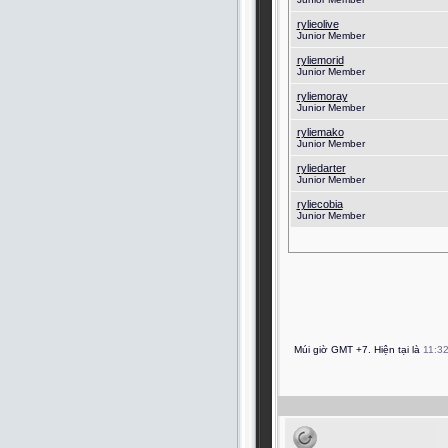
rylieolive
Junior Member
ryliemorid
Junior Member
ryliemoray
Junior Member
ryliemako
Junior Member
ryliedarter
Junior Member
ryliecobia
Junior Member
Múi giờ GMT +7. Hiện tại là
11:3