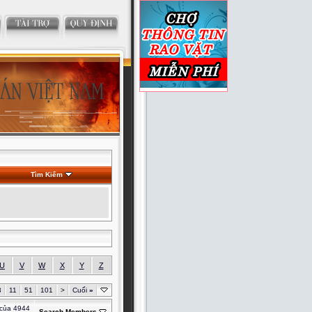
Tìm Kiếm
U
V
W
X
Y
Z
3
11
51
101
>
Cuối
»
 của 4944
Search Members