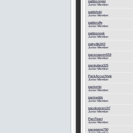
pabloconger
Junior Member
pablohoki
Junior Member
pabloruffe
Junior Member
pablosnook
Junior Member
pabydliu943
Junior Member
pacezaaven559
Junior Member
pacieulara325
Junior Member
PackAccuchhek
Junior Member
packertio
Junior Member
packwdds
Junior Member
pacokotzen197
Junior Member
PactTeact
Junior Member
pacwpeng790
Junior Member