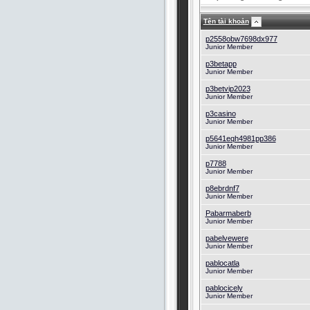
Tên tài khoản
p2558obw7698dx977
Junior Member
p3betapp
Junior Member
p3betvip2023
Junior Member
p3casino
Junior Member
p5641eqh4981pp386
Junior Member
p7788
Junior Member
p8ebrdnf7
Junior Member
Pabarmaberb
Junior Member
pabelvewere
Junior Member
pablocatla
Junior Member
pablocicely
Junior Member