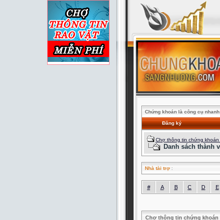
Chứng khoán là công cụ nhanh 
Đăng ký
Chợ thông tin chứng khoán
Danh sách thành v
Nhà tài trợ
:
#
A
B
C
D
E
Chợ thông tin chứng khoán 