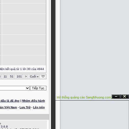
iện kết quả từ 1 tới 30 của 4944
3
11
51
101
>
Cuối
»
Hệ thống quảng cáo SangNhuong.com;
Ẩn
Đóng
dấu là đã đọc
|
Nhóm điều hành
oán Việt Nam
-
Lưu Trữ
-
Lên trên
m
 3.6.8