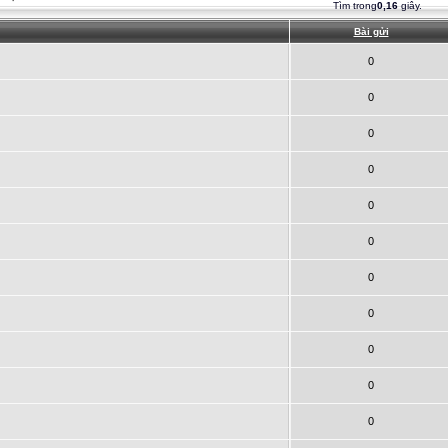
Tìm trong
0,16
giây.
Bài gửi
0
0
0
0
0
0
0
0
0
0
0