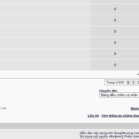
0
0
0
0
0
0
H
Trang 1/165
1
2
Chuyển đến
8 PM
Đánh 
Liên hệ
-
Chợ thông tin chứng kh
Diễn đàn xây dựng bởi SangNhuong.co
Sử dụng mã nguồn vBulletin® Phiên bản