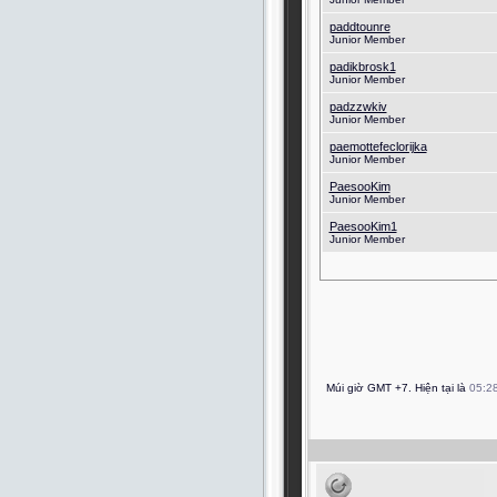
paddtounre
Junior Member
padikbrosk1
Junior Member
padzzwkiv
Junior Member
paemottefeclorijka
Junior Member
PaesooKim
Junior Member
PaesooKim1
Junior Member
Múi giờ GMT +7. Hiện tại là
05:2