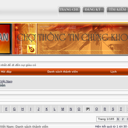
nhất để đi đến sự giàu có
Hỏi đáp
Danh sách thành viên
Lịch
 Việt Nam
iên
F
G
H
I
J
K
L
M
N
O
[
P
]
Q
R
S
T
Trang 1/165
1
2
Việt Nam: Danh sách thành viên
Hiện kết quả từ 1 tới 30