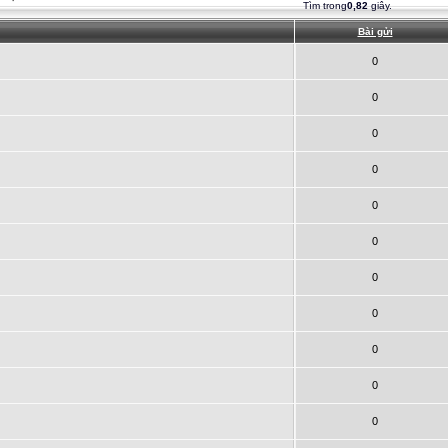
Tìm trong
0,82
giây.
Bài gửi
0
0
0
0
0
0
0
0
0
0
0