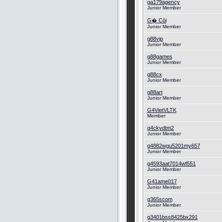
ga179agency
Junior Member
G� Còi
Junior Member
g88vip
Junior Member
g88games
Junior Member
g88cx
Junior Member
g88art
Junior Member
G4VietVLTK
Member
g4ckydtm2
Junior Member
g4882wgu5201my657
Junior Member
g4593aat7014wf551
Junior Member
G41ame017
Junior Member
g365scom
Junior Member
g3401bss8425bx291