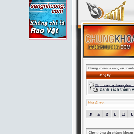
Chứng khoán là công cụ nhanh 
Đăng ký
Chợ thông tin chứng khoán
Danh sách thành v
Nhà tài trợ
:
#
A
B
C
D
E
Chợ thông tin chứng khoán 