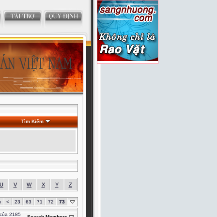
Tìm Kiếm
U
V
W
X
Y
Z
u
<
23
63
71
72
73
 của 2185
Search Members