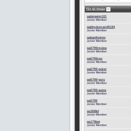
Tên tài khoản
gabisjwkin181
Junior Member
gabbyduncan48184
Junior Member
gabanthotreo
Junior Member
ga6789review
Junior Member
ga6789cpc
Junior Member
ga6789-poker
Junior Member
ga6789-guru
Junior Member
ga6789-autos
Junior Member
ga6789
Junior Member
ga368ltd
Junior Member
ga179bet
Junior Member