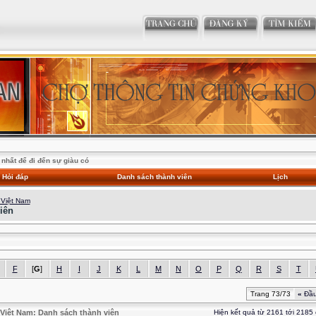
nhất để đi đến sự giàu có
Hỏi đáp
Danh sách thành viên
Lịch
 Việt Nam
iên
F
[
G
]
H
I
J
K
L
M
N
O
P
Q
R
S
T
Trang 73/73
«
Đầ
Việt Nam: Danh sách thành viên
Hiện kết quả từ 2161 tới 2185