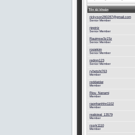
Tên tài khoản
rickyson280287@gmail.com
Senior Member
rjeptriz
Senior Member
Rauimsw3z23z
Senior Member
rosiekim
Senior Member
rednm123
Senior Member
ryhetsht763
Member
reddatdat
Member
Riou_Nanami
Member
raonhanhhn1102
Member
realsteal_13579
Member
rssrk1110
Member