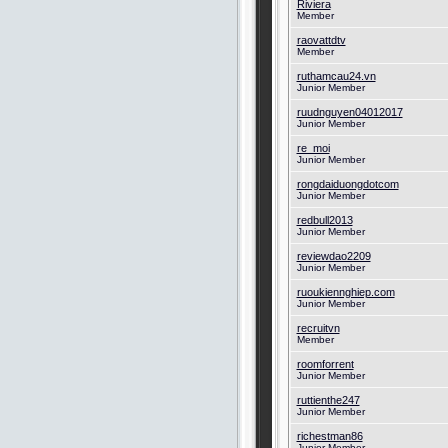
Riviera
Member
raovattdtv
Member
ruthamcau24.vn
Junior Member
ruudnguyen04012017
Junior Member
re_moi
Junior Member
rongdaiduongdotcom
Junior Member
redbull2013
Junior Member
reviewdao2209
Junior Member
ruoukiennghiep.com
Junior Member
recruitvn
Member
roomforrent
Junior Member
ruttienthe247
Junior Member
richestman86
Junior Member