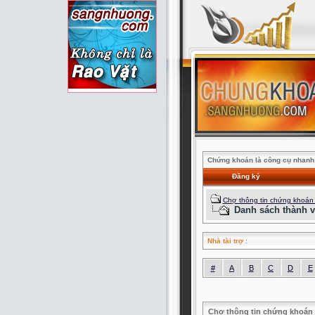
Chứng khoán là công cụ nhanh 
Đăng ký
Chợ thông tin chứng khoán
Danh sách thành v
Nhà tài trợ
:
#
A
B
C
D
E
Chợ thông tin chứng khoán 