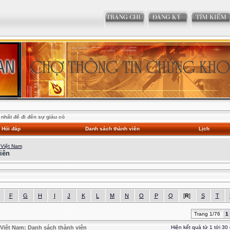
nhất để đi đến sự giàu có
Hỏi đáp
Danh sách thành viên
Lịch
 Việt Nam
iên
F
G
H
I
J
K
L
M
N
O
P
Q
[
R
]
S
T
Trang 1/76
1
Việt Nam: Danh sách thành viên
Hiện kết quả từ 1 tới 30