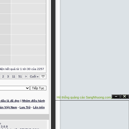
iện kết quả từ 1 tới 30 của 2257
2
3
11
51
>
Cuối
»
Hệ thống quảng cáo SangNhuong.com;
Ẩn
Đóng
dấu là đã đọc
|
Nhóm điều hành
oán Việt Nam
-
Lưu Trữ
-
Lên trên
m
 3.6.8