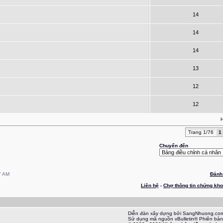
14
14
14
13
12
12
H
Trang 1/76
1
Chuyển đến
7 AM
Đánh 
Liên hệ
-
Chợ thông tin chứng kh
Diễn đàn xây dựng bởi SangNhuong.co
Sử dụng mã nguồn vBulletin® Phiên bản