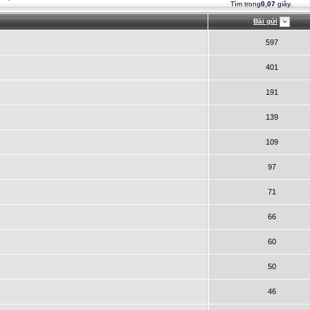
Tìm trong
0,07
giây.
Bài gửi
597
401
191
139
109
97
71
66
60
50
46