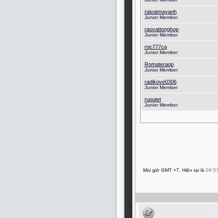
raivatmayanh
Junior Member
raovattonghop
Junior Member
roc777ca
Junior Member
Romateraop
Junior Member
radikove0306
Junior Member
ruoutet
Junior Member
Múi giờ GMT +7. Hiện tại là
09:5