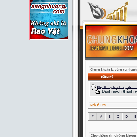
Chứng khoán là công cụ nhanh 
Đăng ký
Chợ thông tin chứng khoán
Danh sách thành v
Nhà tài trợ
:
#
A
B
C
D
E
Chợ thông tin chứng khoán 