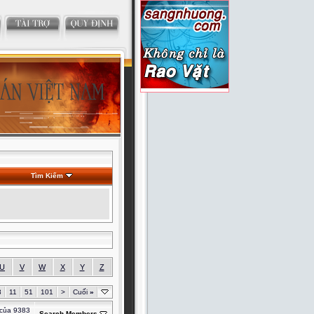
Tìm Kiếm
U
V
W
X
Y
Z
3
11
51
101
>
Cuối
»
 của 9383
Search Members