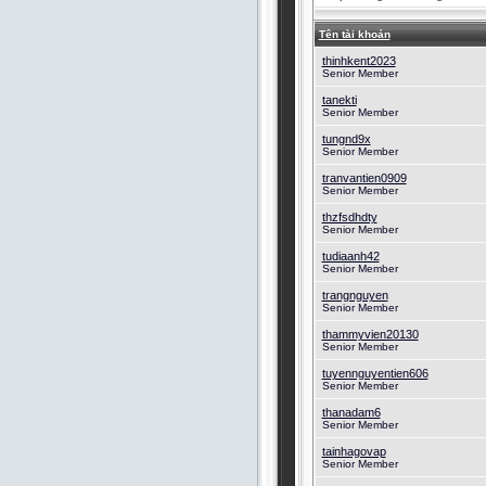
Tên tài khoản
thinhkent2023
Senior Member
tanekti
Senior Member
tungnd9x
Senior Member
tranvantien0909
Senior Member
thzfsdhdty
Senior Member
tudiaanh42
Senior Member
trangnguyen
Senior Member
thammyvien20130
Senior Member
tuyennguyentien606
Senior Member
thanadam6
Senior Member
tainhagovap
Senior Member