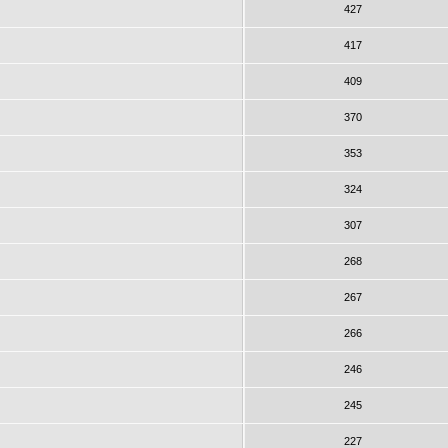
427
417
409
370
353
324
307
268
267
266
246
245
227