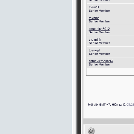
thêm11
Senior Member
tcknhid
Senior Member
timescityt8912
Senior Member
thu minh
Senior Member
tuanvjzl
Senior Member
tintucvietnam247
Senior Member
Múi giờ GMT +7. Hiện tại là
05:2