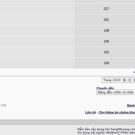
227
201
198
195
192
190
H
Trang 1/313
1
2
Chuyển đến
8 PM
Đánh 
Liên hệ
-
Chợ thông tin chứng kh
Diễn đàn xây dựng bởi SangNhuong.co
Sử dụng mã nguồn vBulletin® Phiên bản