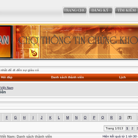
nhất để đi đến sự giàu có
Hỏi đáp
Danh sách thành viên
Lịch
 Việt Nam
iên
F
G
H
I
J
K
L
M
N
O
P
Q
R
S
[
T
]
Trang 1/313
1
2
Việt Nam: Danh sách thành viên
Hiện kết quả từ 1 tới 30