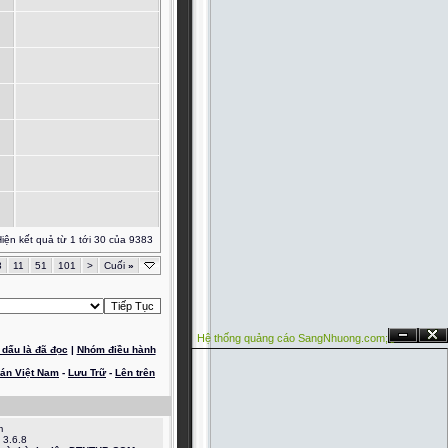
iện kết quả từ 1 tới 30 của 9383
3
11
51
101
>
Cuối
»
Hệ thống quảng cáo SangNhuong.com;
Ẩn
Đóng
dấu là đã đọc
|
Nhóm điều hành
oán Việt Nam
-
Lưu Trữ
-
Lên trên
m
 3.6.8