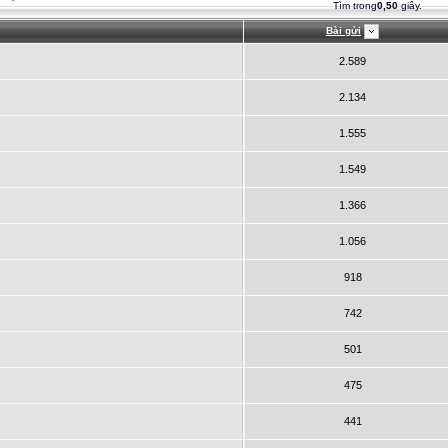
Tìm trong
0,50
giây.
Bài gửi
2.589
2.134
1.555
1.549
1.366
1.056
918
742
501
475
441