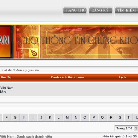
nhất để đi đến sự giàu có
Hỏi đáp
Danh sách thành viên
Lịch
 Việt Nam
iên
F
G
H
I
J
K
L
M
N
O
P
Q
R
S
T
Trang 1/54
1
Việt Nam: Danh sách thành viên
Hiện kết quả từ 1 tới 30