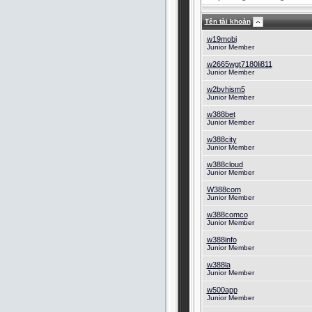
Tên tài khoản
w19mobi
Junior Member
w2665wgt7180li811
Junior Member
w2bvhism5
Junior Member
w388bet
Junior Member
w388city
Junior Member
w388cloud
Junior Member
W388com
Junior Member
w388comco
Junior Member
w388info
Junior Member
w388la
Junior Member
w500app
Junior Member