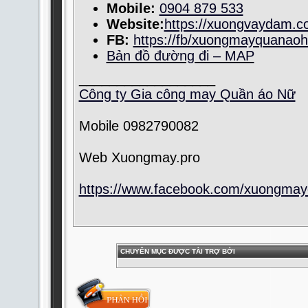
Mobile:
0904 879 533
Website:
https://xuongvaydam.c
FB:
https://fb/xuongmayquanaoh
Bản đồ đường đi – MAP
__________________
Công ty Gia công may Quần áo Nữ
Mobile 0982790082
Web Xuongmay.pro
https://www.facebook.com/xuongmayq
CHUYÊN MỤC ĐƯỢC TÀI TRỢ BỞI