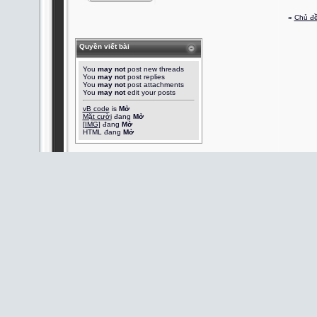
«
Chủ đề
Quyền viết bài
You
may not
post new threads
You
may not
post replies
You
may not
post attachments
You
may not
edit your posts
vB code
is
Mở
Mặt cười
đang
Mở
[IMG]
đang
Mở
HTML đang
Mở