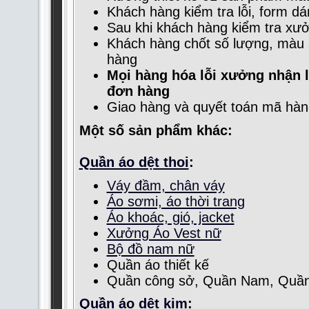
Khách hàng kiểm tra lỗi, form 
Sau khi khách hàng kiểm tra xưở
Khách hàng chốt số lượng, màu sắ
hàng
Mọi hàng hóa lỗi xưởng nhận l
đơn hàng
Giao hàng và quyết toán mã hàn
Một số sản phẩm khác:
Quần áo dệt thoi
:
Váy đầm, chân váy
Áo sơmi, áo thời trang
Áo khoác, gió, jacket
Xưởng Áo Vest nữ
Bộ đồ nam nữ
Quần áo thiết kế
Quần công sở, Quần Nam, Quần
Quần áo dệt kim
: