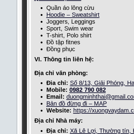
Quần áo lông cừu
Hoodie – Sweatshirt
Joggers, Leggings
Sport, Swim wear
T-shirt, Polo shirt
Đồ tập fitnes
Đồng phục
VI. Thông tin liên hệ:
Địa chỉ văn phòng:
Đia chỉ:
Số 8/13, Giải Phóng, Ha
Mobile:
0982 790 082
Email:
duongminhthai@gmail.c
Bản đồ đừng đi – MAP
Website:
https://xuongvaydam.
Địa chỉ Nhà máy:
Địa chỉ:
Xã Lê Lợi, Thường tín,