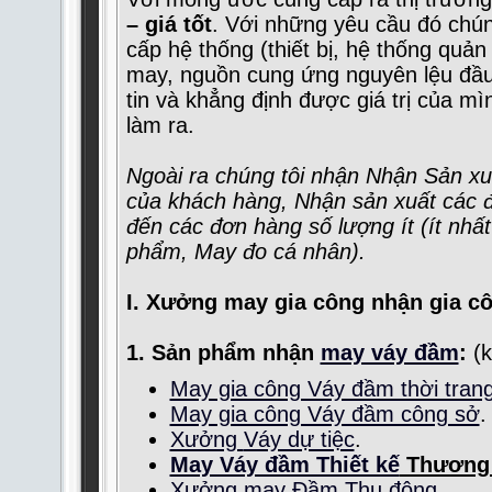
– giá tốt
. Với những yêu cầu đó chú
cấp hệ thống (thiết bị, hệ thống quản
may, nguồn cung ứng nguyên lệu đầu
tin và khẳng định được giá trị của m
làm ra.
Ngoài ra chúng tôi nhận Nhận Sản xu
của khách hàng, Nhận sản xuất các 
đến các đơn hàng số lượng ít (ít nhấ
phẩm
, May đo cá nhân
).
I. Xưởng may gia công nhận gia cô
1.
Sản phẩm nhận
may váy đầm
:
(k
May gia công Váy đầm thời tran
May gia công Váy đầm công sở
.
Xưởng
Váy dự tiệc
.
May Váy đầm Thiết kế
Thương 
Xưởng may
Đầm Thu đông