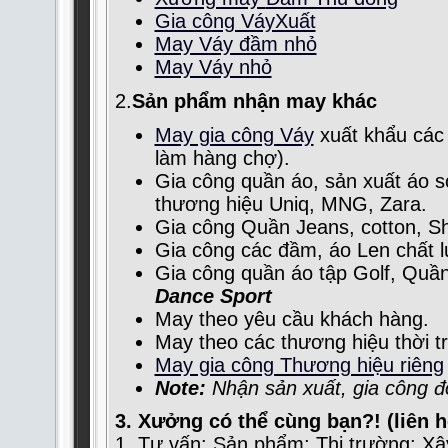
Gia công VáyXuất
May Váy đầm nhỏ
May Váy nhỏ
2.
Sản phẩm nhận may khác
May gia công Váy
xuất khẩu các
làm hàng chợ).
Gia công quần áo, sản xuất áo s
thương hiệu Uniq, MNG, Zara.
Gia công Quần Jeans, cotton, Sho
Gia công các đầm, áo Len chất 
Gia công quần áo tập Golf, Quần
Dance Sport
May theo yêu cầu khách hàng.
May theo các thương hiệu thời tr
May gia công Thương hiệu riêng
Note:
Nhận sản xuất, gia công 
3.
Xưởng có thể cùng bạn?! (liên h
1. Tư vấn: Sản phẩm; Thị trường; Xâ