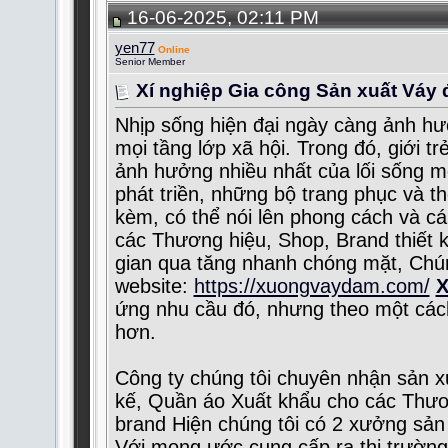
16-06-2025, 02:11 PM
yen77
Online
Senior Member
Xí nghiệp Gia công Sản xuất Váy
Nhịp sống hiện đại ngày càng ảnh hư
mọi tầng lớp xã hội. Trong đó, giới t
ảnh hưởng nhiều nhất của lối sống m
phát triền, những bộ trang phục và t
kèm, có thể nói lên phong cách và cá t
các Thương hiệu, Shop, Brand thiết kế
gian qua tăng nhanh chóng mặt, Chún
website:
https://xuongvaydam.com/
X
ứng nhu cầu đó, nhưng theo một cá
hơn.
Công ty chúng tôi chuyên nhận sản xu
kế, Quần áo Xuất khẩu cho các Thươn
brand Hiện chúng tôi có 2 xưởng sản
Với mong ước cung cấp ra thị trường